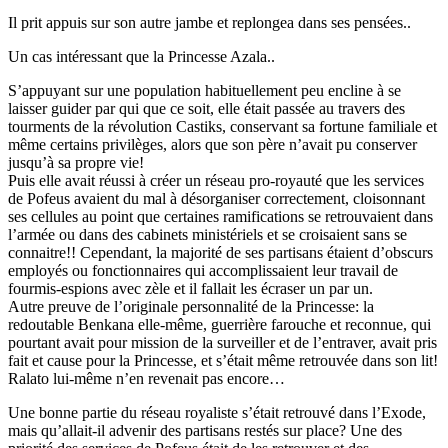
Il prit appuis sur son autre jambe et replongea dans ses pensées..
Un cas intéressant que la Princesse Azala..
S’appuyant sur une population habituellement peu encline à se
laisser guider par qui que ce soit, elle était passée au travers des
tourments de la révolution Castiks, conservant sa fortune familiale et
même certains privilèges, alors que son père n’avait pu conserver
jusqu’à sa propre vie!
Puis elle avait réussi à créer un réseau pro-royauté que les services
de Pofeus avaient du mal à désorganiser correctement, cloisonnant
ses cellules au point que certaines ramifications se retrouvaient dans
l’armée ou dans des cabinets ministériels et se croisaient sans se
connaitre!! Cependant, la majorité de ses partisans étaient d’obscurs
employés ou fonctionnaires qui accomplissaient leur travail de
fourmis-espions avec zèle et il fallait les écraser un par un.
Autre preuve de l’originale personnalité de la Princesse: la
redoutable Benkana elle-même, guerrière farouche et reconnue, qui
pourtant avait pour mission de la surveiller et de l’entraver, avait pris
fait et cause pour la Princesse, et s’était même retrouvée dans son lit!
Ralato lui-même n’en revenait pas encore…
Une bonne partie du réseau royaliste s’était retrouvé dans l’Exode,
mais qu’allait-il advenir des partisans restés sur place? Une des